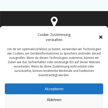
Cookie-Zustimmung
Trüffel Frei GmbH, Bachstrasse 31, 8106 Adlikon
verwalten
Um dir ein optimales Erlebnis zu bieten, verwenden wir Technologien
wie Cookies, um Geräteinformationen zu speichern und/oder darauf
zuzugreifen. Wenn du diesen Technologien zustimmst, können wir
Daten wie das Surfverhalten oder eindeutige IDs auf dieser Website
verarbeiten. Wenn du deine Zustimmung nicht erteilst oder
info@trueffel-frei.ch
zurückziehst, können bestimmte Merkmale und Funktionen
beeinträchtigt werden.
Akzeptieren
Ablehnen
Claudia Gallmann 044 361 96 05