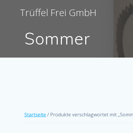
Skip
Trüffel
Frei
Gmb
H
to
content
Sommer
Startseite
/ Produkte verschlagwortet mit „Som