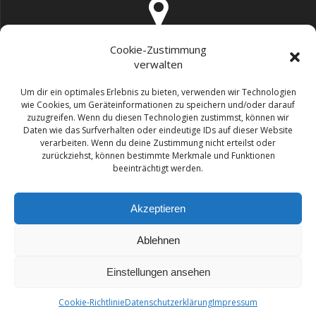
Cookie-Zustimmung
Trüffel Frei GmbH, Bachstrasse 31, 8106 Adlikon
verwalten
Um dir ein optimales Erlebnis zu bieten, verwenden wir Technologien
wie Cookies, um Geräteinformationen zu speichern und/oder darauf
zuzugreifen. Wenn du diesen Technologien zustimmst, können wir
Daten wie das Surfverhalten oder eindeutige IDs auf dieser Website
verarbeiten. Wenn du deine Zustimmung nicht erteilst oder
info@trueffel-frei.ch
zurückziehst, können bestimmte Merkmale und Funktionen
beeinträchtigt werden.
Akzeptieren
Ablehnen
Claudia Gallmann 044 361 96 05
Einstellungen ansehen
© 2026 Trüffel Frei GmbH GmbH. Built using
Arion Consulting
Cookie-Richtlinie
Datenschutzerklärung
Impressum
GmbH