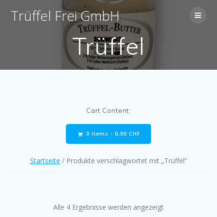
Skip
Trüffel
Frei
Gmb
H
to
content
Trüffel
Cart Content:
0 items -
0,00
CHF
Startseite
/ Produkte verschlagwortet mit „Trüffel“
Alle 4 Ergebnisse werden angezeigt