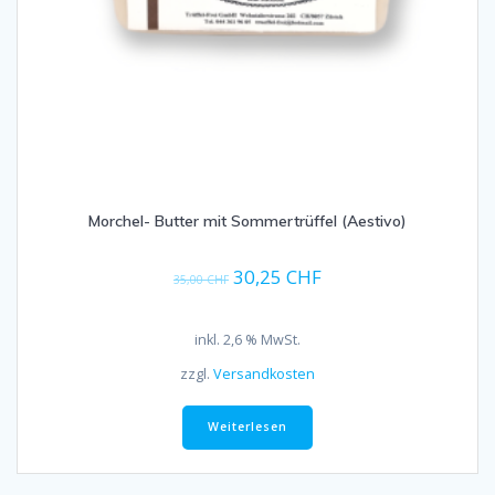
Morchel- Butter mit Sommertrüffel (Aestivo)
Ursprünglicher
Aktueller
30,25
CHF
35,00
CHF
Preis
Preis
war:
ist:
inkl. 2,6 % MwSt.
35,00 CHF
30,25 CHF.
zzgl.
Versandkosten
Weiterlesen