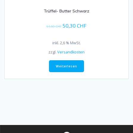
Trüffel- Butter Schwarz
Ursprünglicher
Aktueller
50,30
CHF
61,50
CHF
Preis
Preis
war:
ist:
inkl. 2,6 % MwSt.
61,50 CHF
50,30 CHF.
zzgl.
Versandkosten
Weiterlesen