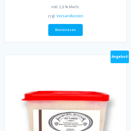
war:
ist:
inkl. 2,6 % MwSt.
45,00 CHF
40,50 CHF.
zzgl.
Versandkosten
Weiterlesen
Angebot!