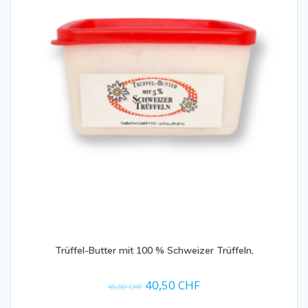
Trüffel-Butter mit 100 % Schweizer Trüffeln,
Ursprünglicher
Aktueller
40,50
CHF
45,00
CHF
Preis
Preis